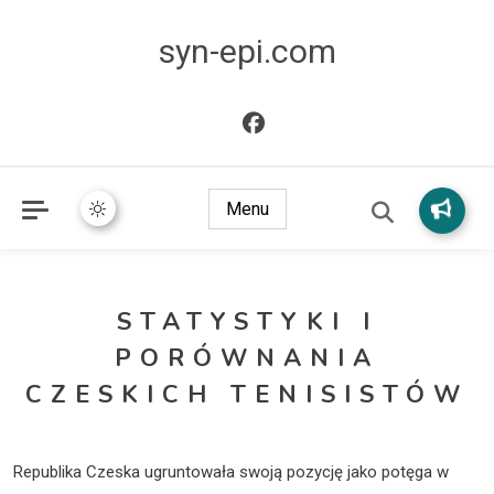
syn-epi.com
Menu
STATYSTYKI I
PORÓWNANIA
CZESKICH TENISISTÓW
Republika Czeska ugruntowała swoją pozycję jako potęga w