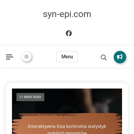
syn-epi.com
Menu
11 MINS READ