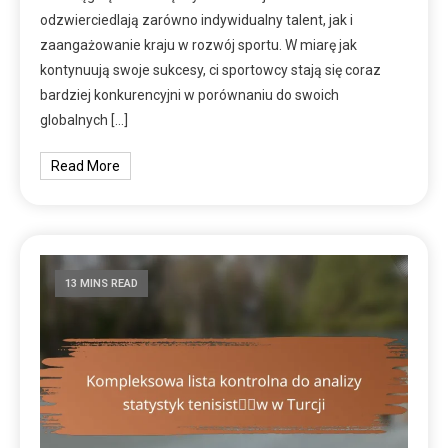
odzwierciedlają zarówno indywidualny talent, jak i
zaangażowanie kraju w rozwój sportu. W miarę jak
kontynuują swoje sukcesy, ci sportowcy stają się coraz
bardziej konkurencyjni w porównaniu do swoich
globalnych […]
Read More
13 MINS READ