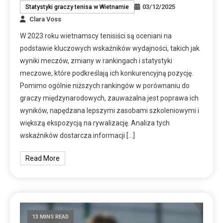
03/12/2025
Statystyki graczy tenisa w Wietnamie
Clara Voss
W 2023 roku wietnamscy tenisiści są oceniani na
podstawie kluczowych wskaźników wydajności, takich jak
wyniki meczów, zmiany w rankingach i statystyki
meczowe, które podkreślają ich konkurencyjną pozycję.
Pomimo ogólnie niższych rankingów w porównaniu do
graczy międzynarodowych, zauważalna jest poprawa ich
wyników, napędzana lepszymi zasobami szkoleniowymi i
większą ekspozycją na rywalizację. Analiza tych
wskaźników dostarcza informacji […]
Read More
13 MINS READ