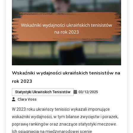
Wskaźniki wydajności ukraińskich tenisistów na
rok 2023
03/12/2025
Statystyki Ukraińskich Tenisistów
Clara Voss
W 2023 roku ukraińscy tenisiści wykazali imponujące
wskaźniki wydajności, w tym bilanse zwycięstw i porażek,
poprawę rankingów oraz znaczące statystyki meczowe.
Ich osiągnięcia na międzynarodowej scenie