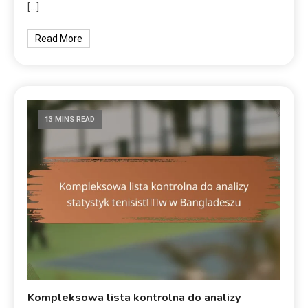
[…]
Read More
13 MINS READ
Kompleksowa lista kontrolna do analizy