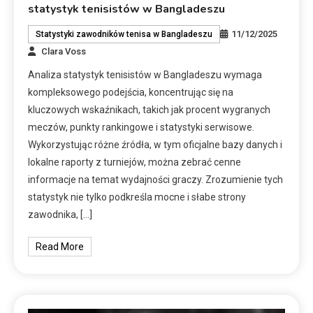
statystyk tenisistów w Bangladeszu
11/12/2025
Statystyki zawodników tenisa w Bangladeszu
Clara Voss
Analiza statystyk tenisistów w Bangladeszu wymaga
kompleksowego podejścia, koncentrując się na
kluczowych wskaźnikach, takich jak procent wygranych
meczów, punkty rankingowe i statystyki serwisowe.
Wykorzystując różne źródła, w tym oficjalne bazy danych i
lokalne raporty z turniejów, można zebrać cenne
informacje na temat wydajności graczy. Zrozumienie tych
statystyk nie tylko podkreśla mocne i słabe strony
zawodnika, […]
Read More