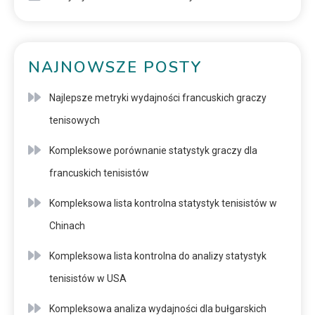
NAJNOWSZE POSTY
Najlepsze metryki wydajności francuskich graczy
tenisowych
Kompleksowe porównanie statystyk graczy dla
francuskich tenisistów
Kompleksowa lista kontrolna statystyk tenisistów w
Chinach
Kompleksowa lista kontrolna do analizy statystyk
tenisistów w USA
Kompleksowa analiza wydajności dla bułgarskich