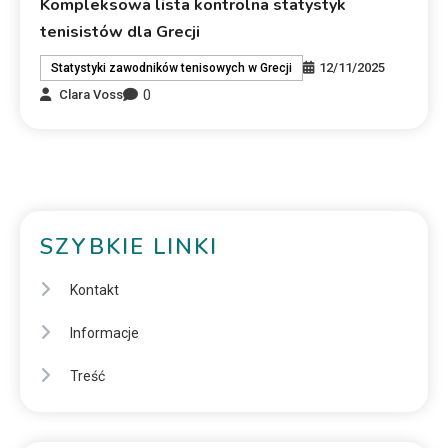
Kompleksowa lista kontrolna statystyk
tenisistów dla Grecji
12/11/2025
Statystyki zawodników tenisowych w Grecji
0
Clara Voss
SZYBKIE LINKI
Kontakt
Informacje
Treść