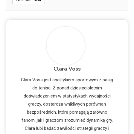
Clara Voss
Clara Voss jest analitykiem sportowym z pasją
do tenisa. Z ponad dziesięcioletnim
doświadczeniem w statystykach wydajności
graczy, dostarcza wnikliwych porównań
bezpośrednich, które pomagają zarówno
fanom, jak i graczom zrozumieć dynamikę gry.
Clara lubi badać zawiłości strategii graczy i