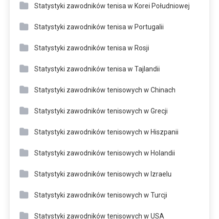
Statystyki zawodników tenisa w Korei Południowej
Statystyki zawodników tenisa w Portugalii
Statystyki zawodników tenisa w Rosji
Statystyki zawodników tenisa w Tajlandii
Statystyki zawodników tenisowych w Chinach
Statystyki zawodników tenisowych w Grecji
Statystyki zawodników tenisowych w Hiszpanii
Statystyki zawodników tenisowych w Holandii
Statystyki zawodników tenisowych w Izraelu
Statystyki zawodników tenisowych w Turcji
Statystyki zawodników tenisowych w USA