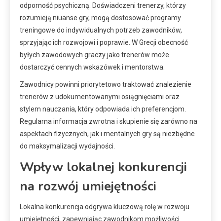
odporność psychiczną. Doświadczeni trenerzy, którzy
rozumieją niuanse gry, mogą dostosować programy
treningowe do indywidualnych potrzeb zawodników,
sprzyjając ich rozwojowi i poprawie. W Grecji obecność
byłych zawodowych graczy jako trenerów może
dostarczyć cennych wskazówek i mentorstwa.
Zawodnicy powinni priorytetowo traktować znalezienie
trenerów z udokumentowanymi osiągnięciami oraz
stylem nauczania, który odpowiada ich preferencjom.
Regularna informacja zwrotna i skupienie się zarówno na
aspektach fizycznych, jak i mentalnych gry są niezbędne
do maksymalizacji wydajności.
Wpływ lokalnej konkurencji
na rozwój umiejętności
Lokalna konkurencja odgrywa kluczową rolę w rozwoju
umiejętności, zapewniając zawodnikom możliwości