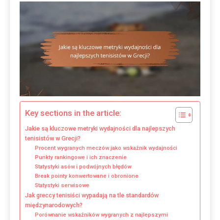
Key sections in the article:
Jakie są kluczowe metryki wydajności dla najlepszych
tenisistów w Grecji?
Procent wygranych meczów jako wskaźnik wydajności
Punkty rankingowe i ich znaczenie
Statystyki asów i podwójnych błędów
Break pointy konwertowane i obronione
Statystyki serwisowe
Jak greccy tenisiści wypadają na tle standardów
międzynarodowych?
Porównanie wskaźników wygranych z najlepszymi