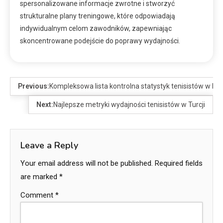
spersonalizowane informacje zwrotne i stworzyć
strukturalne plany treningowe, które odpowiadają
indywidualnym celom zawodników, zapewniając
skoncentrowane podejście do poprawy wydajności.
Previous:
Kompleksowa lista kontrolna statystyk tenisistów w Ros
Next:
Najlepsze metryki wydajności tenisistów w Turcji
Leave a Reply
Your email address will not be published.
Required fields
are marked
*
Comment
*