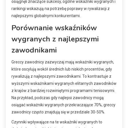
osiągnęli znaczące sukcesy, ogólne wskaźniki wygranych i
rankingi wskazują na potrzebę poprawy w rywalizacji z
najlepszymi globalnymi konkurentami.
Porównanie wskaźników
wygranych z najlepszymi
zawodnikami
Greccy zawodnicy zazwyczaj mają wskaźniki wygranych,
które oscylują wokół średnich lub niskich procentów, gdy
rywalizują z najlepszymi zawodnikami. To kontrastuje z
wyższymi wskaźnikami wygranych elitarnych zawodników
z krajów z bardziej rozwiniętymi programami tenisowymi.
Na przykład, podczas gdy najlepsi zawodnicy mogą
osiągać wskaźniki wygranych przekraczające 70%, greccy
zawodnicy często znajdują się w przedziale 30-50%.
Czynniki wpływające na te wskaźniki wygranych to