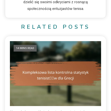
dzielić się swoimi odkryciami z rosnącą
społecznością entuzjastów tenisa.
RELATED POSTS
14 MINS READ