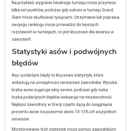
Na przykład, wygranie lokalnego turnieju może przynieść
kilka set punktów, podczas gdy sukces w turnieju Grand
Slam może skutkować tysiącami. Utrzymanie lub poprawa
swojego rankingu może prowadzić do lepszych
rozstawień w turniejach, co jest kluczowe dla awansu w
zawodach.
Statystyki asów i podwójnych
błędów
Asy i podwójne błędy to kluczowe statystyki, które
wskazują na umiejętności serwisowe zawodnika. Wysoka
liczba asów sugeruje silny serwis, podczas gdy niska
liczba podwójnych błędów wskazuje na niezawodność.
Najlepsi zawodnicy w Grecji często dążą do osiągnięcia
procentu asów na poziomie około 10-15% ich wszystkich
serwisów.
Monitorowanie tych statystyk może pomóc zawodnikom