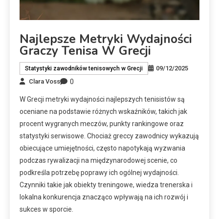
Najlepsze Metryki Wydajności
Graczy Tenisa W Grecji
09/12/2025
Statystyki zawodników tenisowych w Grecji
0
Clara Voss
W Grecji metryki wydajności najlepszych tenisistów są
oceniane na podstawie różnych wskaźników, takich jak
procent wygranych meczów, punkty rankingowe oraz
statystyki serwisowe. Chociaż greccy zawodnicy wykazują
obiecujące umiejętności, często napotykają wyzwania
podczas rywalizacji na międzynarodowej scenie, co
podkreśla potrzebę poprawy ich ogólnej wydajności.
Czynniki takie jak obiekty treningowe, wiedza trenerska i
lokalna konkurencja znacząco wpływają na ich rozwój i
sukces w sporcie.