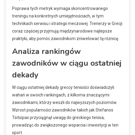
Poprawa tych metryk wymaga skoncentrowanego
treningu na konkretnych umiejętnościach, w tym
technikach serwisu i strategii meczowej. Trenerzy w Grecji
coraz częściej przyjmują międzynarodowe najlepsze
praktyki, aby pomóc zawodnikom zniwelować tę różnicę.
Analiza rankingów
zawodników w ciągu ostatniej
dekady
W ciągu ostatniej dekady greccy tenisiści doświadczyli
wahań w swoich rankingach, z kilkoma znaczącymi
zawodnikami, którzy weszli do najwyższych poziomów.
Wzrost popularności zawodników takich jak Stefanos
Tsitsipas przyciągnął uwagę do greckiego tenisa,
prowadząc do zwiększonego wsparcia i inwestycji w ten
sport.