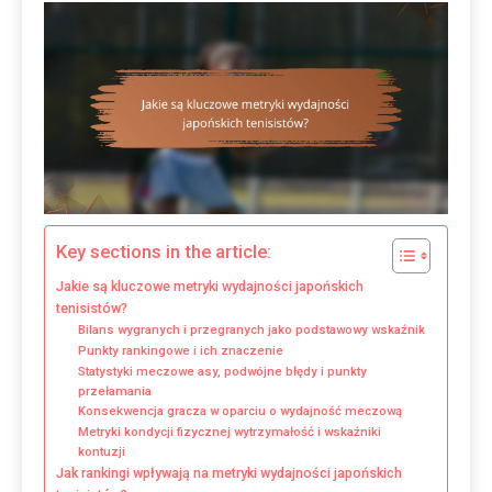
Key sections in the article:
Jakie są kluczowe metryki wydajności japońskich
tenisistów?
Bilans wygranych i przegranych jako podstawowy wskaźnik
Punkty rankingowe i ich znaczenie
Statystyki meczowe asy, podwójne błędy i punkty
przełamania
Konsekwencja gracza w oparciu o wydajność meczową
Metryki kondycji fizycznej wytrzymałość i wskaźniki
kontuzji
Jak rankingi wpływają na metryki wydajności japońskich