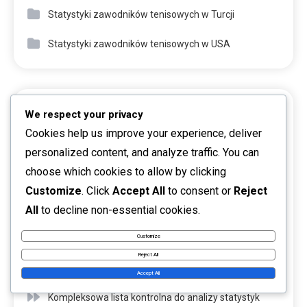
Statystyki zawodników tenisowych w Turcji
Statystyki zawodników tenisowych w USA
NAJNOWSZE POSTY
We respect your privacy
Cookies help us improve your experience, deliver
Najlepsze metryki wydajności francuskich graczy
personalized content, and analyze traffic. You can
tenisowych
choose which cookies to allow by clicking
Customize
. Click
Accept All
to consent or
Reject
Kompleksowe porównanie statystyk graczy dla
All
to decline non-essential cookies.
francuskich tenisistów
Customize
Kompleksowa lista kontrolna statystyk tenisistów w
Reject All
Chinach
Accept All
Kompleksowa lista kontrolna do analizy statystyk