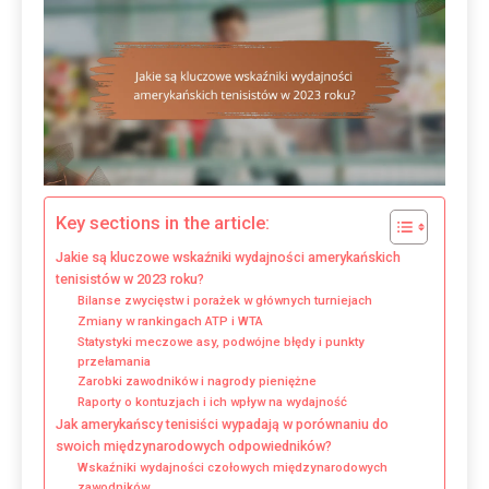
Key sections in the article:
Jakie są kluczowe wskaźniki wydajności amerykańskich
tenisistów w 2023 roku?
Bilanse zwycięstw i porażek w głównych turniejach
Zmiany w rankingach ATP i WTA
Statystyki meczowe asy, podwójne błędy i punkty
przełamania
Zarobki zawodników i nagrody pieniężne
Raporty o kontuzjach i ich wpływ na wydajność
Jak amerykańscy tenisiści wypadają w porównaniu do
swoich międzynarodowych odpowiedników?
Wskaźniki wydajności czołowych międzynarodowych
zawodników