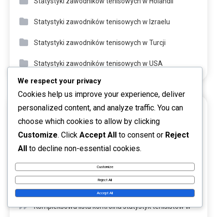
Statystyki zawodników tenisowych w Holandii
Statystyki zawodników tenisowych w Izraelu
Statystyki zawodników tenisowych w Turcji
Statystyki zawodników tenisowych w USA
We respect your privacy
Cookies help us improve your experience, deliver
personalized content, and analyze traffic. You can
NAJNOWSZE POSTY
choose which cookies to allow by clicking
Najlepsze metryki wydajności francuskich graczy
Customize
. Click
Accept All
to consent or
Reject
All
to decline non-essential cookies.
tenisowych
Customize
Kompleksowe porównanie statystyk graczy dla
Reject All
francuskich tenisistów
Accept All
Kompleksowa lista kontrolna statystyk tenisistów w