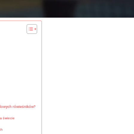
odowych rówieśników?
a świecie
ch