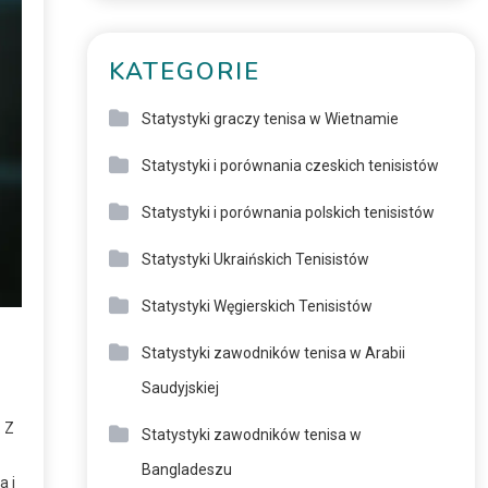
KATEGORIE
Statystyki graczy tenisa w Wietnamie
Statystyki i porównania czeskich tenisistów
Statystyki i porównania polskich tenisistów
Statystyki Ukraińskich Tenisistów
Statystyki Węgierskich Tenisistów
Statystyki zawodników tenisa w Arabii
Saudyjskiej
. Z
Statystyki zawodników tenisa w
Bangladeszu
a i