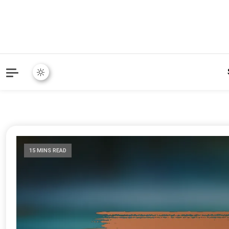
15 MINS READ