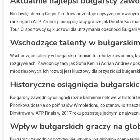
Aktualnie najlepsi bułgarscy zawo
Na chwilę obecną Grigor Dimitrow pozostaje najwyżej notowanym 
rankingach ATP. Za nim plasują się tacy gracze jak Dimitar Kuzma
Tour. Ci sportowcy są kluczowi dla utrzymania obecności Bułgarii 
Wschodzące talenty w bułgarskim 
Wschodzące talenty w bułgarskim tenisie to młodzi zawodnicy, kt
rozgrywkach. Zawodnicy tacy jak Sofia Kenin i Adrian Andreev po
młodzieżowych. Ich rozwój jest kluczowy dla przyszłości bułgarski
Historyczne osiągnięcia bułgarski
Bułgarscy zawodnicy osiągnęli różne kamienie milowe w historii 
Pironkova dotarła do półfinałów Wimbledonu, co stanowiło znacząc
Dimitrowa w ATP Finals w 2017 roku pozostaje jednym z najważn
Wpływ bułgarskich graczy na glo
Bułgarscy zawodnicy pozytywnie wpłynęli na globalną scenę teniso