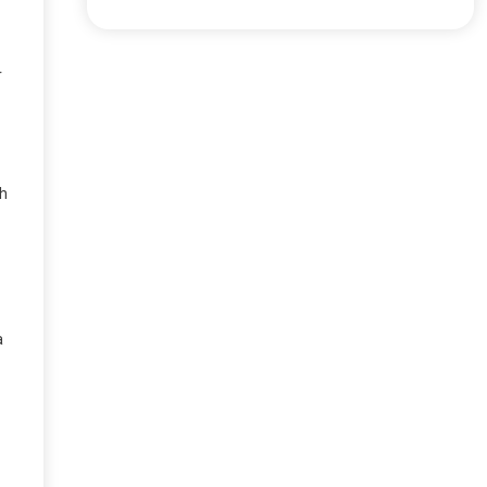
r
ch
a