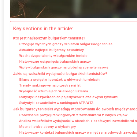
Key sections in the article:
Kto jest najlepszym bułgarskim tenisistą?
Przegląd wybitnych graczy w historii bułgarskiego tenisa
Aktualnie najlepsi bułgarscy zawodnicy
Wschodzące talenty w bułgarskim tenisie
Historyczne osiągnięcia bułgarskich graczy
Wpływ bułgarskich graczy na globalną scenę tenisową
Jakie są wskaźniki wydajności bułgarskich tenisistów?
Bilans zwycięstw i porażek w głównych turniejach
Trendy rankingowe na przestrzeni lat
Wydajność w turniejach Wielkiego Szlema
Statystyki bezpośrednich pojedynków z czołowymi rywalami
Statystyki zawodników w rankingach ATP/WTA
Jak bułgarscy tenisiści wypadają w porównaniu do swoich międzynar
Porównanie pozycji rankingowych z zawodnikami z innych krajów
Analiza wskaźników wydajności w starciach z czołowymi zawodnikami n
Mocne i słabe strony w stylach gry
Historyczny kontekst bułgarskich graczy w międzynarodowych zawoda